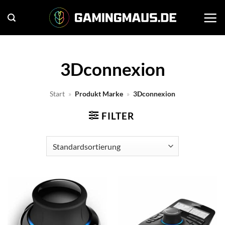
Zum
Inhalt
springen
3Dconnexion
Start
»
Produkt Marke
»
3Dconnexion
FILTER