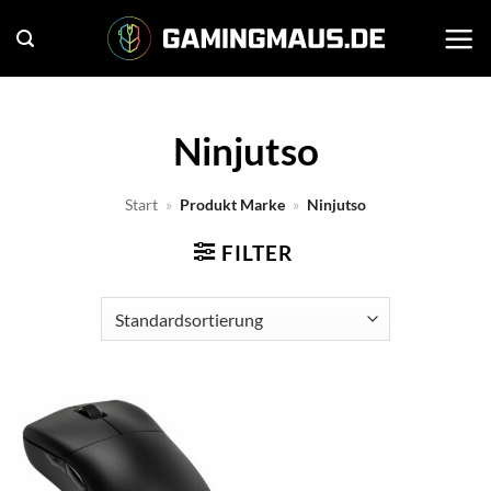
Zum
Inhalt
springen
Ninjutso
Start
»
Produkt Marke
»
Ninjutso
FILTER