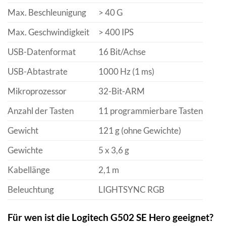
Max. Beschleunigung
> 40 G
Max. Geschwindigkeit
> 400 IPS
USB-Datenformat
16 Bit/Achse
USB-Abtastrate
1000 Hz (1 ms)
Mikroprozessor
32-Bit-ARM
Anzahl der Tasten
11 programmierbare Tasten
Gewicht
121 g (ohne Gewichte)
Gewichte
5 x 3,6 g
Kabellänge
2,1 m
Beleuchtung
LIGHTSYNC RGB
Für wen ist die Logitech G502 SE Hero geeignet?