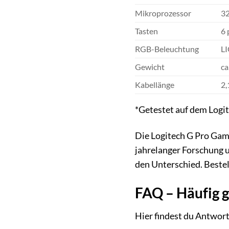
Mikroprozessor
3
Tasten
6 
RGB-Beleuchtung
L
Gewicht
ca
Kabellänge
2,
*Getestet auf dem Log
Die Logitech G Pro Gamin
jahrelanger Forschung u
den Unterschied. Beste
FAQ – Häufig g
Hier findest du Antwort