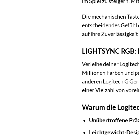
im Spiel zu steigern. M
Die mechanischen Tasten 
entscheidendes Gefühl d
auf ihre Zuverlässigkei
LIGHTSYNC RGB: Pe
Verleihe deiner Logite
Millionen Farben und pa
anderen Logitech G Ger
einer Vielzahl von vore
Warum die Logitech
Unübertroffene Präz
Leichtgewicht-Desi