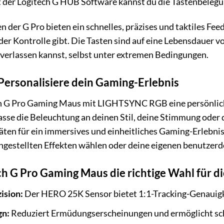
it der Logitech G HUB Software kannst du die Tastenbelegun
der G Pro bieten ein schnelles, präzises und taktiles Feedb
er Kontrolle gibt. Die Tasten sind auf eine Lebensdauer vo
t verlassen kannst, selbst unter extremen Bedingungen.
rsonalisiere dein Gaming-Erlebnis
ch G Pro Gaming Maus mit LIGHTSYNC RGB eine persönlic
sse die Beleuchtung an deinen Stil, deine Stimmung oder d
äten für ein immersives und einheitliches Gaming-Erlebni
ingestellten Effekten wählen oder deine eigenen benutzerde
 G Pro Gaming Maus die richtige Wahl für dic
ision:
Der HERO 25K Sensor bietet 1:1-Tracking-Genauigke
gn:
Reduziert Ermüdungserscheinungen und ermöglicht sc