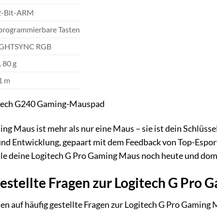
2-Bit-ARM
programmierbare Tasten
IGHTSYNC RGB
. 80 g
1 m
itech G240 Gaming-Mauspad
g Maus ist mehr als nur eine Maus – sie ist dein Schlüssel 
nd Entwicklung, gepaart mit dem Feedback von Top-Esportl
lle deine Logitech G Pro Gaming Maus noch heute und domi
estellte Fragen zur Logitech G Pro
en auf häufig gestellte Fragen zur Logitech G Pro Gaming 