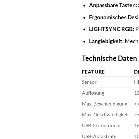
Anpassbare Tasten:
Ergonomisches Desi
LIGHTSYNC RGB:
P
Langlebigkeit:
Mechan
Technische Daten 
FEATURE
D
Sensor
H
Auflösung
10
Max. Beschleunigung
> 
Max. Geschwindigkeit
> 
USB-Datenformat
16
USB-Abtastrate
10