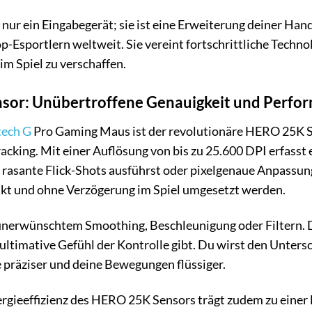
nur ein Eingabegerät; sie ist eine Erweiterung deiner Hand
-Esportlern weltweit. Sie vereint fortschrittliche Techn
im Spiel zu verschaffen.
sor: Unübertroffene Genauigkeit und Perfo
tech G
Pro Gaming Maus ist der revolutionäre HERO 25K Se
acking. Mit einer Auflösung von bis zu 25.600 DPI erfasst
u rasante Flick-Shots ausführst oder pixelgenaue Anpass
akt und ohne Verzögerung im Spiel umgesetzt werden.
unerwünschtem Smoothing, Beschleunigung oder Filtern. D
s ultimative Gefühl der Kontrolle gibt. Du wirst den Unter
e präziser und deine Bewegungen flüssiger.
gieeffizienz des HERO 25K Sensors trägt zudem zu einer l