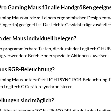
 Pro Gaming Maus für alle Handgrößen geeign
 Gaming Maus wurde mit einem ergonomischen Design entwi
Fingertip) geeignet ist. Das leichte Gewicht trägt zusätzli
n der Maus individuell belegen?
ber programmierbare Tasten, die du mit der Logitech G H
ig verwendete Befehle oder spezielle Aktionen zuweisen.
Maus RGB-Beleuchtung?
 Gaming Maus unterstützt LIGHTSYNC RGB-Beleuchtung. Du
n Logitech G Geräten synchronisieren.
llungen sind möglich?
I-Einstellung von 100 bis 25.600 DPI, die du in der Logi