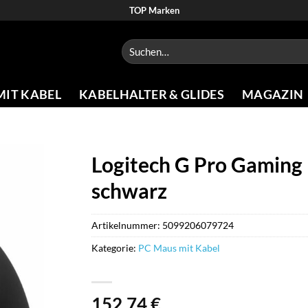
TOP Marken
Suchen
nach:
MIT KABEL
KABELHALTER & GLIDES
MAGAZIN
Logitech G Pro Gaming
schwarz
Artikelnummer:
5099206079724
Kategorie:
PC Maus mit Kabel
152,74
€