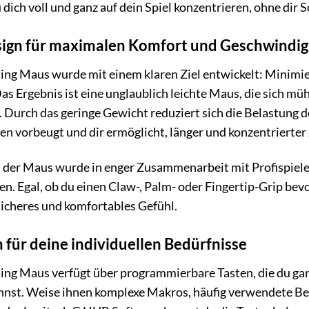
 dich voll und ganz auf dein Spiel konzentrieren, ohne di
ign für maximalen Komfort und Geschwindig
ing Maus wurde mit einem klaren Ziel entwickelt: Minimi
Das Ergebnis ist eine unglaublich leichte Maus, die sich 
. Durch das geringe Gewicht reduziert sich die Belastung
vorbeugt und dir ermöglicht, länger und konzentrierter z
der Maus wurde in enger Zusammenarbeit mit Profispieler
n. Egal, ob du einen Claw-, Palm- oder Fingertip-Grip bevo
 sicheres und komfortables Gefühl.
für deine individuellen Bedürfnisse
ing Maus verfügt über programmierbare Tasten, die du gan
nnst. Weise ihnen komplexe Makros, häufig verwendete Befe