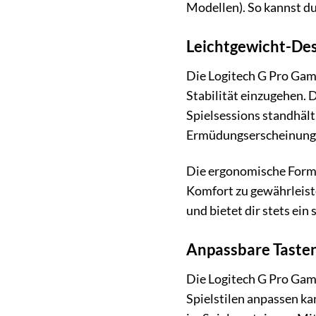
Modellen). So kannst du
Leichtgewicht-Des
Die Logitech G Pro Gam
Stabilität einzugehen. 
Spielsessions standhält
Ermüdungserscheinungen 
Die ergonomische Form 
Komfort zu gewährleiste
und bietet dir stets ein
Anpassbare Tasten 
Die Logitech G Pro Gam
Spielstilen anpassen ka