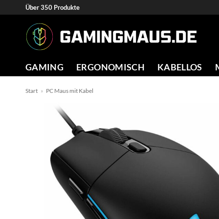
Zum
Über 350 Produkte
Inhalt
springen
GAMING
ERGONOMISCH
KABELLOS
Start
»
PC Maus mit Kabel